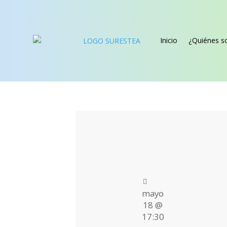
Inicio
¿Quiénes 
mayo
18 @
17:30